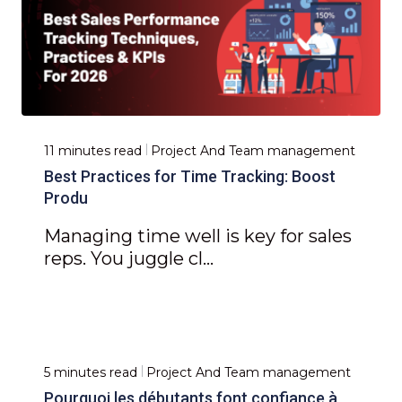
11 minutes read
Project And Team management
Best Practices for Time Tracking: Boost
Produ
Managing time well is key for sales
reps. You juggle cl...
5 minutes read
Project And Team management
Pourquoi les débutants font confiance à