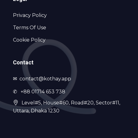
Privacy Policy
Terms Of Use
Cookie Policy
Contact
✉
contact@kothay.app
✆ +88 01714 653 738
Level#5, House#60, Road#20, Sector#11,
Uttara, Dhaka 1230