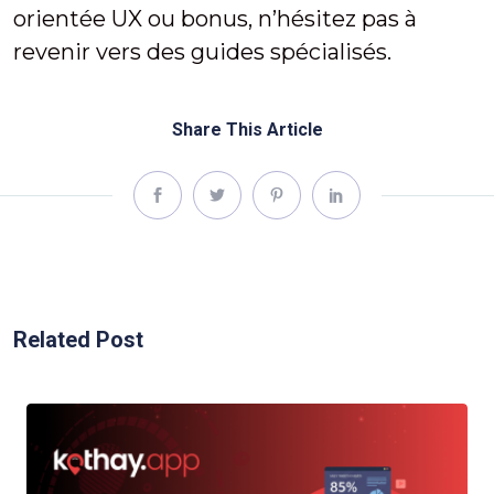
orientée UX ou bonus, n’hésitez pas à
revenir vers des guides spécialisés.
Share This Article
Related Post