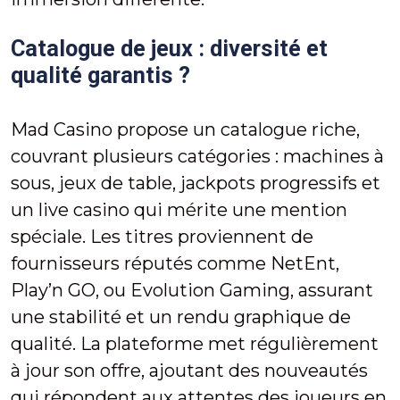
Catalogue de jeux : diversité et
qualité garantis ?
Mad Casino propose un catalogue riche,
couvrant plusieurs catégories : machines à
sous, jeux de table, jackpots progressifs et
un live casino qui mérite une mention
spéciale. Les titres proviennent de
fournisseurs réputés comme NetEnt,
Play’n GO, ou Evolution Gaming, assurant
une stabilité et un rendu graphique de
qualité. La plateforme met régulièrement
à jour son offre, ajoutant des nouveautés
qui répondent aux attentes des joueurs en