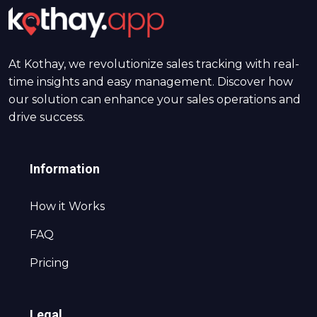
At Kothay, we revolutionize sales tracking with real-
time insights and easy management. Discover how
our solution can enhance your sales operations and
drive success.
Information
How it Works
FAQ
Pricing
Legal