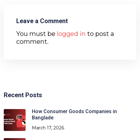
Leave a Comment
You must be
logged in
to post a
comment.
Recent Posts
How Consumer Goods Companies in
Banglade
March 17, 2026