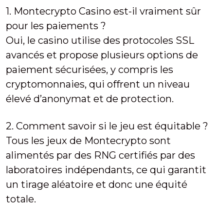
1. Montecrypto Casino est-il vraiment sûr
pour les paiements ?
Oui, le casino utilise des protocoles SSL
avancés et propose plusieurs options de
paiement sécurisées, y compris les
cryptomonnaies, qui offrent un niveau
élevé d’anonymat et de protection.
2. Comment savoir si le jeu est équitable ?
Tous les jeux de Montecrypto sont
alimentés par des RNG certifiés par des
laboratoires indépendants, ce qui garantit
un tirage aléatoire et donc une équité
totale.