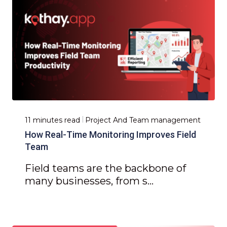
11 minutes read
Project And Team management
How Real-Time Monitoring Improves Field
Team
Field teams are the backbone of
many businesses, from s...