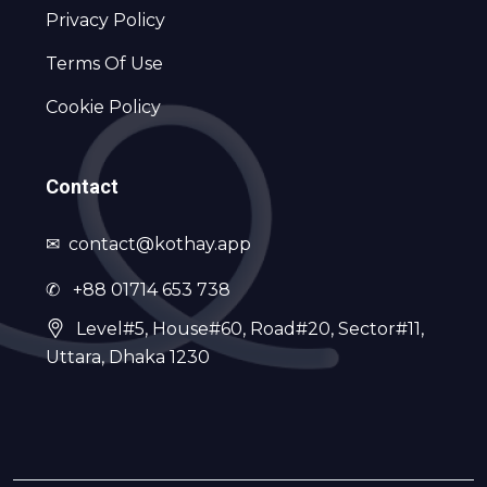
Privacy Policy
Terms Of Use
Cookie Policy
Contact
✉
contact@kothay.app
✆ +88 01714 653 738
Level#5, House#60, Road#20, Sector#11,
Uttara, Dhaka 1230