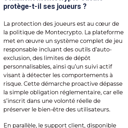
protège-t-il ses joueurs ?
La protection des joueurs est au cœur de
la politique de Montecrypto. La plateforme
met en œuvre un système complet de jeu
responsable incluant des outils d’auto-
exclusion, des limites de dépôt
personnalisables, ainsi qu’un suivi actif
visant à détecter les comportements à
risque. Cette démarche proactive dépasse
la simple obligation réglementaire, car elle
s’inscrit dans une volonté réelle de
préserver le bien-être des utilisateurs.
En parallèle, le support client, disponible