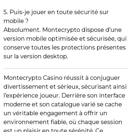
5. Puis-je jouer en toute sécurité sur
mobile ?
Absolument. Montecrypto dispose d’une
version mobile optimisée et sécurisée, qui
conserve toutes les protections présentes
sur la version desktop.
Montecrypto Casino réussit à conjuguer
divertissement et sérieux, sécurisant ainsi
l’expérience joueur. Derrière son interface
moderne et son catalogue varié se cache
un véritable engagement à offrir un
environnement fiable, où chaque session
est un plaisir en toute sérénité. Ce