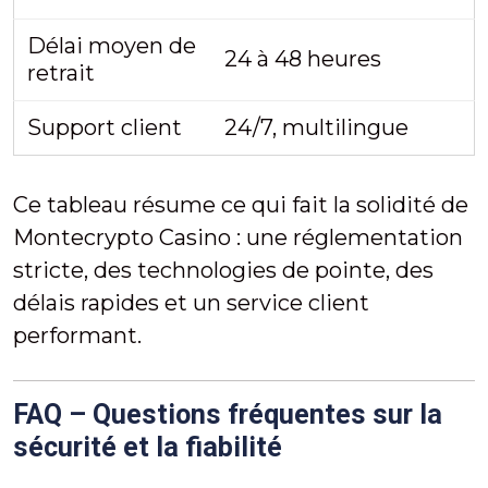
Délai moyen de
24 à 48 heures
retrait
Support client
24/7, multilingue
Ce tableau résume ce qui fait la solidité de
Montecrypto Casino : une réglementation
stricte, des technologies de pointe, des
délais rapides et un service client
performant.
FAQ – Questions fréquentes sur la
sécurité et la fiabilité