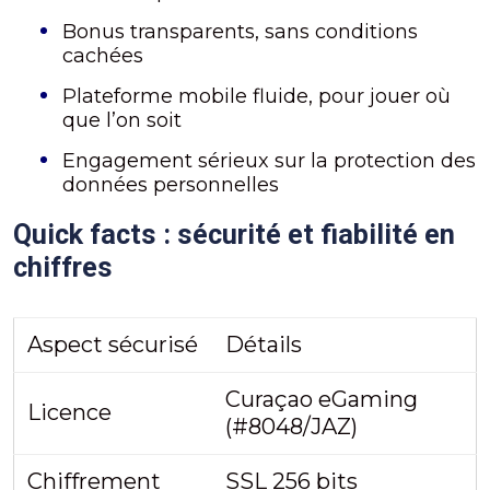
Bonus transparents, sans conditions
cachées
Plateforme mobile fluide, pour jouer où
que l’on soit
Engagement sérieux sur la protection des
données personnelles
Quick facts : sécurité et fiabilité en
chiffres
Aspect sécurisé
Détails
Curaçao eGaming
Licence
(#8048/JAZ)
Chiffrement
SSL 256 bits