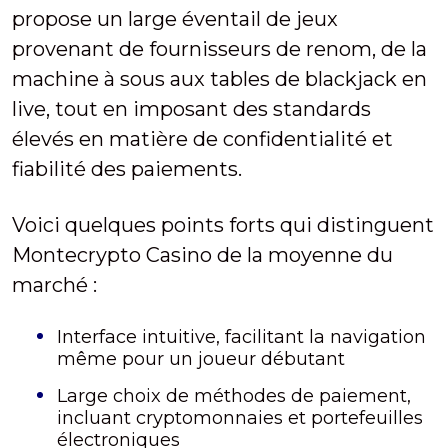
propose un large éventail de jeux
provenant de fournisseurs de renom, de la
machine à sous aux tables de blackjack en
live, tout en imposant des standards
élevés en matière de confidentialité et
fiabilité des paiements.
Voici quelques points forts qui distinguent
Montecrypto Casino de la moyenne du
marché :
Interface intuitive, facilitant la navigation
même pour un joueur débutant
Large choix de méthodes de paiement,
incluant cryptomonnaies et portefeuilles
électroniques