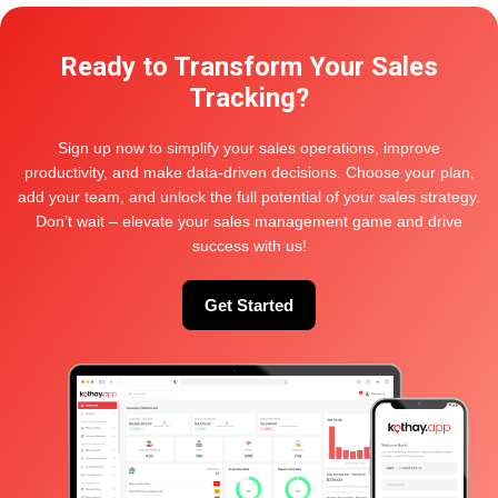
Ready to Transform Your Sales
Categories
Tracking?
Delivery and Distribution
Sign up now to simplify your sales operations, improve
productivity, and make data-driven decisions. Choose your plan,
Location Tracking Tech
add your team, and unlock the full potential of your sales strategy.
Project And Team management
Don’t wait – elevate your sales management game and drive
success with us!
Sales and Order Management
Sales Force Tracking
Get Started