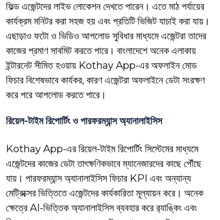
ফিল্ড এজেন্টদের লাইভ লোকেশন দেখতে পারেন। এতে মাঠ পর্যায়ের
কার্যক্রম মনিটর করা সহজ হয় এবং প্রতিটি ভিজিট যাচাই করা যায়।
এছাড়াও ফটো ও ভিডিও আপলোড সুবিধার মাধ্যমে এজেন্টরা তাদের
কাজের প্রমাণ সাবমিট করতে পারে। বাংলাদেশে অনেক এলাকায়
ইন্টারনেট সীমিত হওয়ায় Kothay App-এর অফলাইন মোড
ফিচার বিশেষভাবে কার্যকর, কারণ এজেন্টরা অফলাইনে ডেটা সংরক্ষণ
করে পরে আপলোড করতে পারে।
রিয়েল-টাইম রিপোর্টিং ও পারফরম্যান্স অ্যানালাইসিস
Kothay App-এর রিয়েল-টাইম রিপোর্টিং সিস্টেমের মাধ্যমে
এজেন্টদের কাজের ডেটা তাৎক্ষণিকভাবে ম্যানেজারদের কাছে পৌঁছে
যায়। পারফরম্যান্স অ্যানালাইসিস ফিচার KPI এবং অন্যান্য
মেট্রিক্সের ভিত্তিতে এজেন্টদের কার্যকারিতা মূল্যায়ন করে। অনেক
ক্ষেত্রে AI-ভিত্তিক অ্যানালাইসিস ব্যবহার করে র‍্যাঙ্কিং এবং