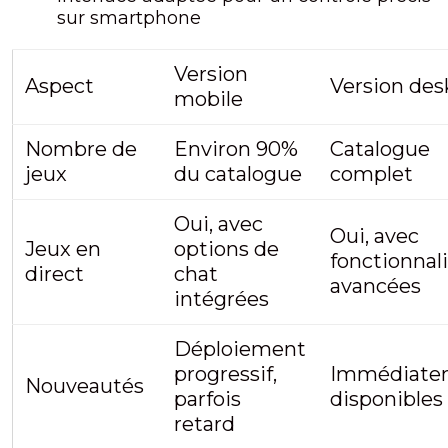
sur smartphone
Version
Aspect
Version des
mobile
Nombre de
Environ 90%
Catalogue
jeux
du catalogue
complet
Oui, avec
Oui, avec
Jeux en
options de
fonctionnal
direct
chat
avancées
intégrées
Déploiement
progressif,
Immédiate
Nouveautés
parfois
disponibles
retard