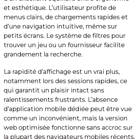
et esthétique. L’utilisateur profite de
menus clairs, de chargements rapides et
d’une navigation intuitive, même sur
petits écrans. Le système de filtres pour
trouver un jeu ou un fournisseur facilite
grandement la recherche.
La rapidité d’affichage est un vrai plus,
notamment lors des sessions rapides, ce
qui garantit un plaisir intact sans
ralentissements frustrants. L’absence
d’application mobile dédiée peut être vue
comme un inconvénient, mais la version
web optimisée fonctionne sans accroc sur
la plupart des navigateurs mobiles récents.