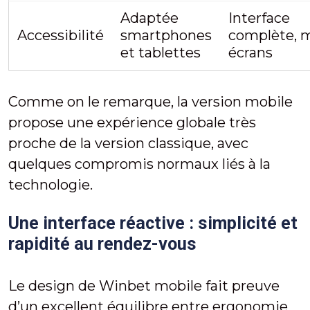
Adaptée
Interface
Accessibilité
smartphones
complète, m
et tablettes
écrans
Comme on le remarque, la version mobile
propose une expérience globale très
proche de la version classique, avec
quelques compromis normaux liés à la
technologie.
Une interface réactive : simplicité et
rapidité au rendez-vous
Le design de Winbet mobile fait preuve
d’un excellent équilibre entre ergonomie