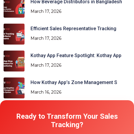
How Beverage Distributors in Bangladesh
March 17, 2026
Efficient Sales Representative Tracking
March 17, 2026
Kothay App Feature Spotlight: Kothay App
March 17, 2026
How Kothay App’s Zone Management S
March 16, 2026
Ready to Transform Your Sales
Categories
Tracking?