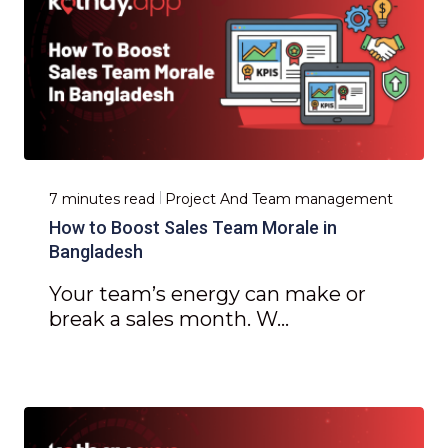
7 minutes read
Project And Team management
How to Boost Sales Team Morale in
Bangladesh
Your team’s energy can make or
break a sales month. W...