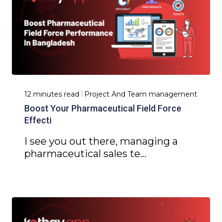
12 minutes read
Project And Team management
Boost Your Pharmaceutical Field Force
Effecti
I see you out there, managing a
pharmaceutical sales te...