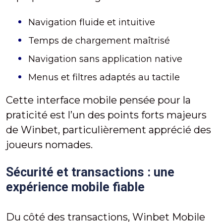
Navigation fluide et intuitive
Temps de chargement maîtrisé
Navigation sans application native
Menus et filtres adaptés au tactile
Cette interface mobile pensée pour la
praticité est l’un des points forts majeurs
de Winbet, particulièrement apprécié des
joueurs nomades.
Sécurité et transactions : une
expérience mobile fiable
Du côté des transactions, Winbet Mobile