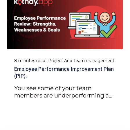
8 minutes read
Project And Team management
Employee Performance Improvement Plan
(PIP):
You see some of your team
members are underperforming a...