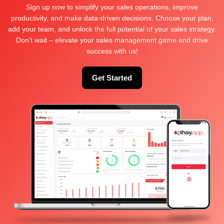
Delivery and Distribution
Sign up now to simplify your sales operations, improve
productivity, and make data-driven decisions. Choose your plan,
Location Tracking Tech
add your team, and unlock the full potential of your sales strategy.
Project And Team management
Don’t wait – elevate your sales management game and drive
success with us!
Sales and Order Management
Sales Force Tracking
Get Started