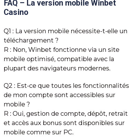
FAQ – La version mobile Winbet
Casino
Q1 : La version mobile nécessite-t-elle un
téléchargement ?
R : Non, Winbet fonctionne via un site
mobile optimisé, compatible avec la
plupart des navigateurs modernes.
Q2 : Est-ce que toutes les fonctionnalités
de mon compte sont accessibles sur
mobile ?
R : Oui, gestion de compte, dépôt, retrait
et accès aux bonus sont disponibles sur
mobile comme sur PC.