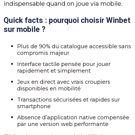
indispensable quand on joue via mobile.
Quick facts : pourquoi choisir Winbet
sur mobile ?
Plus de 90% du catalogue accessible sans
compromis majeur
Interface tactile pensée pour jouer
rapidement et simplement
Jeux en direct avec vrais croupiers
disponibles en mobilité
Transactions sécurisées et rapides sur
smartphone
Absence d’application native compensée
par une version web performante