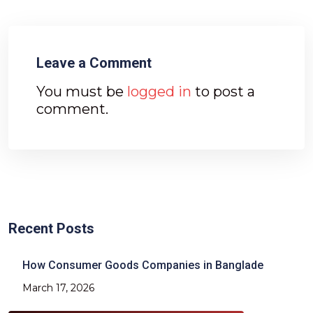
Leave a Comment
You must be
logged in
to post a
comment.
Recent Posts
How Consumer Goods Companies in Banglade
March 17, 2026