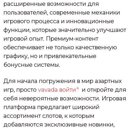
расширенные возможности для
пользователей, современные механики
игрового процесса и инновационные
функции, которые значительно улучшают
игровой опыт. Премиум-контент
обеспечивает не только качественную
графику, но и привлекательные
бонусные системы.
Для начала погружения в мир азартных
игр, просто
vavada войти
и откройте для
себя невероятные возможности. Игровая
платформа предлагает широкий
ассортимент слотов, к которым
добавляются эксклюзивные новинки,