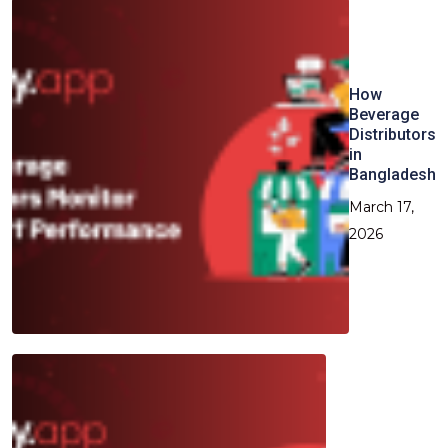
How
Beverage
Distributors
in
Bangladesh
March 17,
2026