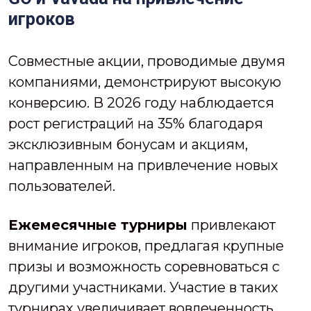
игроков
Совместные акции, проводимые двумя
компаниями, демонстрируют высокую
конверсию. В 2026 году наблюдается
рост регистраций на 35% благодаря
эксклюзивным бонусам и акциям,
направленным на привлечение новых
пользователей.
Ежемесячные турниры
привлекают
внимание игроков, предлагая крупные
призы и возможность соревноваться с
другими участниками. Участие в таких
турнирах увеличивает вовлеченность