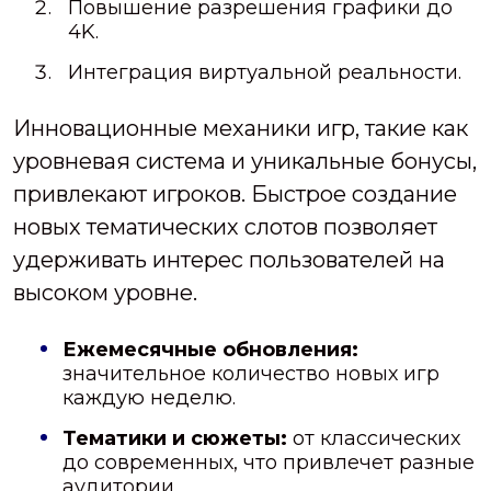
Повышение разрешения графики до
4K.
Интеграция виртуальной реальности.
Инновационные механики игр, такие как
уровневая система и уникальные бонусы,
привлекают игроков. Быстрое создание
новых тематических слотов позволяет
удерживать интерес пользователей на
высоком уровне.
Ежемесячные обновления:
значительное количество новых игр
каждую неделю.
Тематики и сюжеты:
от классических
до современных, что привлечет разные
аудитории.