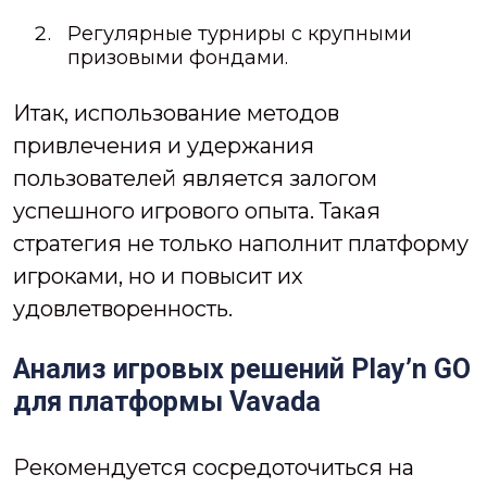
Регулярные турниры с крупными
призовыми фондами.
Итак, использование методов
привлечения и удержания
пользователей является залогом
успешного игрового опыта. Такая
стратегия не только наполнит платформу
игроками, но и повысит их
удовлетворенность.
Анализ игровых решений Play’n GO
для платформы Vavada
Рекомендуется сосредоточиться на